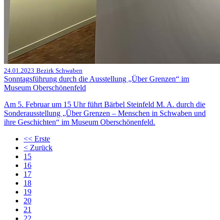
24.01.2023
Bezirk Schwaben
Sonntagsführung durch die Ausstellung „Über Grenzen“ im
Museum Oberschönenfeld
Am 5. Februar um 15 Uhr führt Bärbel Steinfeld M. A. durch die
Sonderausstellung „Über Grenzen – Menschen in Schwaben und
ihre Geschichten“ im Museum Oberschönenfeld.
<<
Erste
<
Zurück
15
16
17
18
19
20
21
22