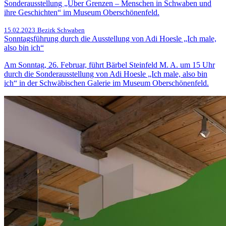
Sonderausstellung „Über Grenzen – Menschen in Schwaben und
ihre Geschichten“ im Museum Oberschönenfeld.
15.02.2023
Bezirk Schwaben
Sonntagsführung durch die Ausstellung von Adi Hoesle „Ich male,
also bin ich“
Am Sonntag, 26. Februar, führt Bärbel Steinfeld M. A. um 15 Uhr
durch die Sonderausstellung von Adi Hoesle „Ich male, also bin
ich“ in der Schwäbischen Galerie im Museum Oberschönenfeld.