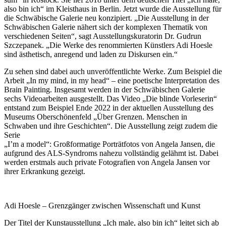
also bin ich“ im Kleisthaus in Berlin. Jetzt wurde die Ausstellung für
die Schwäbische Galerie neu konzipiert. „Die Ausstellung in der
Schwäbischen Galerie nähert sich der komplexen Thematik von
verschiedenen Seiten“, sagt Ausstellungskuratorin Dr. Gudrun
Szczepanek. „Die Werke des renommierten Künstlers Adi Hoesle
sind ästhetisch, anregend und laden zu Diskursen ein.“
Zu sehen sind dabei auch unveröffentlichte Werke. Zum Beispiel die
Arbeit „In my mind, in my head“ – eine poetische Interpretation des
Brain Painting. Insgesamt werden in der Schwäbischen Galerie
sechs Videoarbeiten ausgestellt. Das Video „Die blinde Vorleserin“
entstand zum Beispiel Ende 2022 in der aktuellen Ausstellung des
Museums Oberschönenfeld „Über Grenzen. Menschen in
Schwaben und ihre Geschichten“. Die Ausstellung zeigt zudem die
Serie
„I’m a model“: Großformatige Porträtfotos von Angela Jansen, die
aufgrund des ALS-Syndroms nahezu vollständig gelähmt ist. Dabei
werden erstmals auch private Fotografien von Angela Jansen vor
ihrer Erkrankung gezeigt.
Adi Hoesle – Grenzgänger zwischen Wissenschaft und Kunst
Der Titel der Kunstausstellung „Ich male, also bin ich“ leitet sich ab