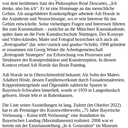
von dem berühmten Satz des Philosophen René Descartes, „Ich
denke, also bin ich“. Er ist eine Hommage an das menschliche
Gehirn. Als ausgebildeter Krankenpfleger arbeitete Adi Hoesle in
der Anästhesie und Neurochirurgie, wo er sein Interesse für das
Gehirn entwickelte. Seine vielseitigen Fragen und Interessen führten
ihn zum Kunststudium – zunächst an die Münchner Kunstakademie,
später dann an die Freie Kunsthochschule Nürtingen. Der Konzept-
und Video-künstler, Maler und Fotograf bezeichnet sich auch als
„Retrogradist“ (lat. retro=zurück und gradus=Schritt). 1998 gründete
er zusammen mit Georg Winter die Arbeitsgemeinschaft
„Retrograde Strategien“ zur Erforschung von Prozessen und
Strukturen der Kunstproduktion und Kunstrezeption. In diesem
Kontext erfand Adi Hoesle das Brain Painting.
Adi Hoesle ist in Oberschönenfeld bekannt: Als Sohn des Malers
Adalbert Hösle, dessen Familienwerkstatt durch Fassadenmalereien,
Krippenhintergründe und Ölgemälde zahlreiche Spuren in
Bayerisch-Schwaben hinterließ, wurde er 1959 in Langenhaslach
geboren. Heute lebt er in Babenhausen.
Die Liste seiner Ausstellungen ist lang. Zuletzt (im Oktober 2022)
hat er als Preisträger des Kunstwettbewerbs „75 Jahre Bayerische
Verfassung – Kunst trifft Verfassung“ eine Installation im
Bayerischen Landtag (Maximilianeum) realisiert. 2008 war er
bereits mit der Einzelausstellung „In 4. Generation“ im Museum