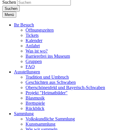
Suchen
Suchen
Menü
Ihr Besuch
Öffnungszeiten
Tickets
Kalender
Anfahrt
Was ist wo?
Barrierefrei ins Museum
Gruppen
FAQ
Ausstellungen
Tradition und Umbruch
Geschichten aus Schwaben
Oberschönenfeld und Bayerisch-Schwaben
Projekt "Heimatbilder"
Blasmusik
Brettspiele
Rückblick
Sammlung
Volkskundliche Sammlung
Kunstsammlung
Wie wir sammeln