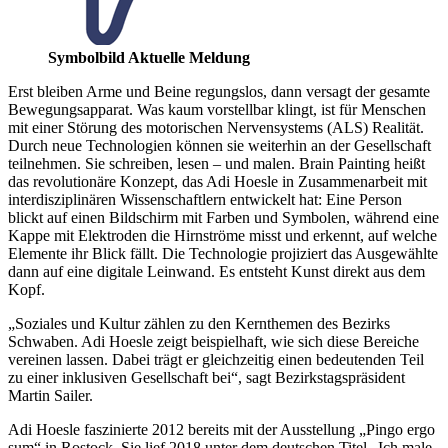
Symbolbild Aktuelle Meldung
Erst bleiben Arme und Beine regungslos, dann versagt der gesamte
Bewegungsapparat. Was kaum vorstellbar klingt, ist für Menschen
mit einer Störung des motorischen Nervensystems (ALS) Realität.
Durch neue Technologien können sie weiterhin an der Gesellschaft
teilnehmen. Sie schreiben, lesen – und malen. Brain Painting heißt
das revolutionäre Konzept, das Adi Hoesle in Zusammenarbeit mit
interdisziplinären Wissenschaftlern entwickelt hat: Eine Person
blickt auf einen Bildschirm mit Farben und Symbolen, während eine
Kappe mit Elektroden die Hirnströme misst und erkennt, auf welche
Elemente ihr Blick fällt. Die Technologie projiziert das Ausgewählte
dann auf eine digitale Leinwand. Es entsteht Kunst direkt aus dem
Kopf.
„Soziales und Kultur zählen zu den Kernthemen des Bezirks
Schwaben. Adi Hoesle zeigt beispielhaft, wie sich diese Bereiche
vereinen lassen. Dabei trägt er gleichzeitig einen bedeutenden Teil
zu einer inklusiven Gesellschaft bei“, sagt Bezirkstagspräsident
Martin Sailer.
Adi Hoesle faszinierte 2012 bereits mit der Ausstellung „Pingo ergo
sum“ in Rostock. Sie lief 2018 unter dem deutschen Titel „Ich male,