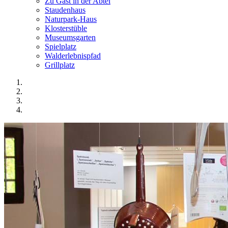
Zu Gast in der Abtei
Staudenhaus
Naturpark-Haus
Klosterstüble
Museumsgarten
Spielplatz
Walderlebnispfad
Grillplatz