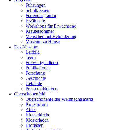
Führungen
Schulklassen
Ferienprogramm
Erzählcafé
Workshops für Erwachsene
Kräutersommer
Menschen mit Behinderung
Museum zu Hause
Das Museum
Leitbild
Team
Freiwilligendienst
Publikationen
Forschung
Geschichte
Gebäude
Pressemeldungen
Oberschönenfeld
Oberschönenfelder Weihnachtsmarkt
Kunstforum
Abtei
Klosterkirche
Klosterladen
Brotladen