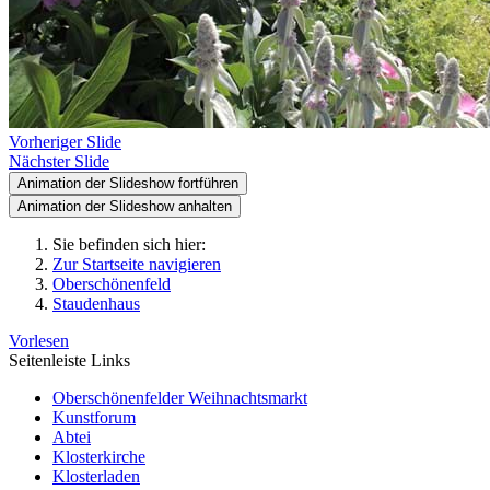
Vorheriger Slide
Nächster Slide
Animation der Slideshow fortführen
Animation der Slideshow anhalten
Sie befinden sich hier:
Zur Startseite navigieren
Oberschönenfeld
Staudenhaus
Vorlesen
Seitenleiste Links
Oberschönenfelder Weihnachtsmarkt
Kunstforum
Abtei
Klosterkirche
Klosterladen