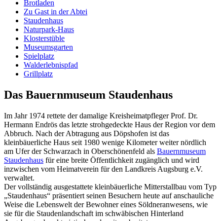
Brotladen
Zu Gast in der Abtei
Staudenhaus
Naturpark-Haus
Klosterstüble
Museumsgarten
Spielplatz
Walderlebnispfad
Grillplatz
Das Bauernmuseum Staudenhaus
Im Jahr 1974 rettete der damalige Kreisheimatpfleger Prof. Dr.
Hermann Endrös das letzte strohgedeckte Haus der Region vor dem
Abbruch. Nach der Abtragung aus Döpshofen ist das
kleinbäuerliche Haus seit 1980 wenige Kilometer weiter nördlich
am Ufer der Schwarzach in Oberschönenfeld als
Bauernmuseum
Staudenhaus
für eine breite Öffentlichkeit zugänglich und wird
inzwischen vom Heimatverein für den Landkreis Augsburg e.V.
verwaltet.
Der vollständig ausgestattete kleinbäuerliche Mitterstallbau vom Typ
„Staudenhaus“ präsentiert seinen Besuchern heute auf anschauliche
Weise die Lebenswelt der Bewohner eines Söldneranwesens, wie
sie für die Staudenlandschaft im schwäbischen Hinterland