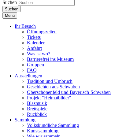
Suchen
Suchen
Menü
Ihr Besuch
Öffnungszeiten
Tickets
Kalender
Anfahrt
Was ist wo?
Barrierefrei ins Museum
Gruppen
FAQ
Ausstellungen
Tradition und Umbruch
Geschichten aus Schwaben
Oberschönenfeld und Bayerisch-Schwaben
Projekt "Heimatbilder"
Blasmusik
Brettspiele
Rückblick
Sammlung
Volkskundliche Sammlung
Kunstsammlung
Wie wir sammeln