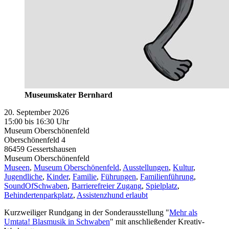
Museumskater Bernhard
20. September 2026
15:00 bis 16:30 Uhr
Museum Oberschönenfeld
Oberschönenfeld 4
86459
Gessertshausen
Museum Oberschönenfeld
Museen
,
Museum Oberschönenfeld
,
Ausstellungen
,
Kultur
,
Jugendliche
,
Kinder
,
Familie
,
Führungen
,
Familienführung
,
SoundOfSchwaben
,
Barrierefreier Zugang
,
Spielplatz
,
Behindertenparkplatz
,
Assistenzhund erlaubt
Kurzweiliger Rundgang in der Sonderausstellung "
Mehr als
Umtata! Blasmusik in Schwaben
" mit anschließender Kreativ-