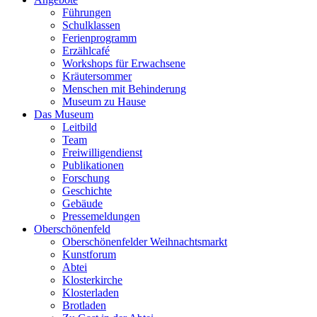
Führungen
Schulklassen
Ferienprogramm
Erzählcafé
Workshops für Erwachsene
Kräutersommer
Menschen mit Behinderung
Museum zu Hause
Das Museum
Leitbild
Team
Freiwilligendienst
Publikationen
Forschung
Geschichte
Gebäude
Pressemeldungen
Oberschönenfeld
Oberschönenfelder Weihnachtsmarkt
Kunstforum
Abtei
Klosterkirche
Klosterladen
Brotladen