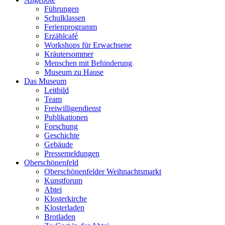
Führungen
Schulklassen
Ferienprogramm
Erzählcafé
Workshops für Erwachsene
Kräutersommer
Menschen mit Behinderung
Museum zu Hause
Das Museum
Leitbild
Team
Freiwilligendienst
Publikationen
Forschung
Geschichte
Gebäude
Pressemeldungen
Oberschönenfeld
Oberschönenfelder Weihnachtsmarkt
Kunstforum
Abtei
Klosterkirche
Klosterladen
Brotladen