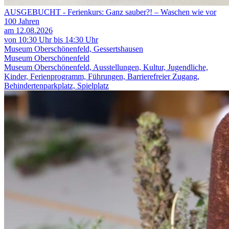
AUSGEBUCHT - Ferienkurs: Ganz sauber?! – Waschen wie vor
100 Jahren
am 12.08.2026
von 10:30 Uhr bis 14:30 Uhr
Museum Oberschönenfeld, Gessertshausen
Museum Oberschönenfeld
Museum Oberschönenfeld, Ausstellungen, Kultur, Jugendliche,
Kinder, Ferienprogramm, Führungen, Barrierefreier Zugang,
Behindertenparkplatz, Spielplatz