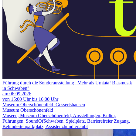
Führung durch die Sonderausstellung „Mehr als Umtata! Blasmusik
in Schwaben"
am 06.09.2026
von 15:00 Uhr bis 16:00 Uhr
Museum Oberschönenfeld, Gessertshausen
Museum Oberschönenfeld
Museen, Museum Oberschönenfeld, Ausstellungen, Kultur,
Führungen, SoundOfSchwaben, Spielplatz, Barrierefreier Zugang,
Behindertenparkplatz, Assistenzhund erlaubt