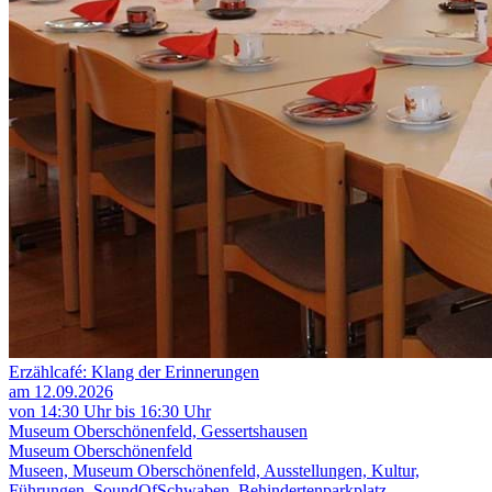
Erzählcafé: Klang der Erinnerungen
am 12.09.2026
von 14:30 Uhr bis 16:30 Uhr
Museum Oberschönenfeld, Gessertshausen
Museum Oberschönenfeld
Museen, Museum Oberschönenfeld, Ausstellungen, Kultur,
Führungen, SoundOfSchwaben, Behindertenparkplatz,