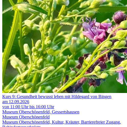
Kurs 9: Gesundheit bewusst leben mit Hildegard von Bingen
am 12.09.2026
von 11:00 Uhr bis 16:00 Uhr
Museum Oberschönenfeld, Gessertshausen
Museum Oberschönenfeld
Museum Oberschönenfeld, Kultur, Kräuter, Barrierefreier Zugang,