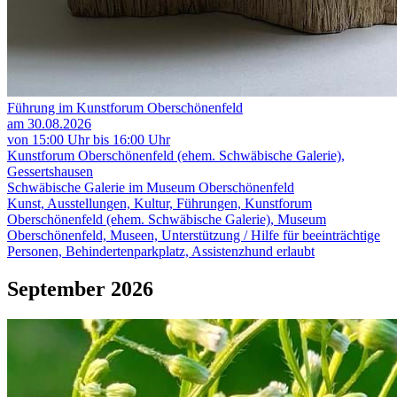
Führung im Kunstforum Oberschönenfeld
am 30.08.2026
von 15:00 Uhr bis 16:00 Uhr
Kunstforum Oberschönenfeld (ehem. Schwäbische Galerie),
Gessertshausen
Schwäbische Galerie im Museum Oberschönenfeld
Kunst, Ausstellungen, Kultur, Führungen, Kunstforum
Oberschönenfeld (ehem. Schwäbische Galerie), Museum
Oberschönenfeld, Museen, Unterstützung / Hilfe für beeinträchtige
Personen, Behindertenparkplatz, Assistenzhund erlaubt
September 2026