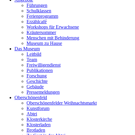
Führungen
Schulklassen
Ferienprogramm
Erzählcafé
Workshops für Erwachsene
Kräutersommer
Menschen mit Behinderung
Museum zu Hause
Das Museum
Leitbild
Team
Freiwilligendienst
Publikationen
Forschung
Geschichte
Gebäude
Pressemeldungen
Oberschönenfeld
Oberschönenfelder Weihnachtsmarkt
Kunstforum
Abtei
Klosterkirche
Klosterladen
Brotladen