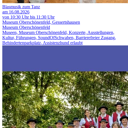
Blasmusik zum Tanz
am 16.08.2026
von 10:30 Uhr bis 11:30 Uhr
Museum Oberschönenfeld, Gessertshausen
Museum Oberschönenfeld
Museen, Museum Oberschönenfeld, Konzerte, Ausstellungen,
Kultur, Führungen, SoundOfSchwaben, Barrierefreier Zugang,
Behindertenparkplatz, Assistenzhund erlaubt