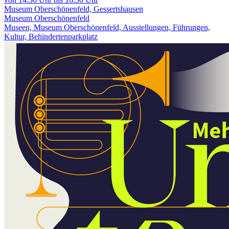
Museum Oberschönenfeld, Gessertshausen
Museum Oberschönenfeld
Museen, Museum Oberschönenfeld, Ausstellungen, Führungen,
Kultur, Behindertenparkplatz