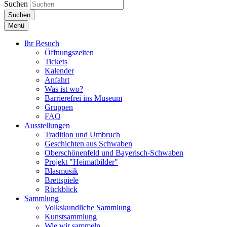
Suchen
Suchen
Menü
Ihr Besuch
Öffnungszeiten
Tickets
Kalender
Anfahrt
Was ist wo?
Barrierefrei ins Museum
Gruppen
FAQ
Ausstellungen
Tradition und Umbruch
Geschichten aus Schwaben
Oberschönenfeld und Bayerisch-Schwaben
Projekt "Heimatbilder"
Blasmusik
Brettspiele
Rückblick
Sammlung
Volkskundliche Sammlung
Kunstsammlung
Wie wir sammeln