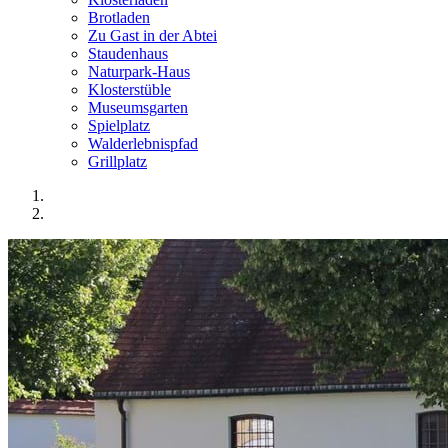
Brotladen
Zu Gast in der Abtei
Staudenhaus
Naturpark-Haus
Klosterstüble
Museumsgarten
Spielplatz
Walderlebnispfad
Grillplatz