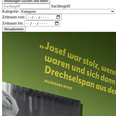
Meldungen suchen und filtern
Suchbegriff
Kategorie:
Zeitraum von:
Zeitraum bis:
Aktualisieren