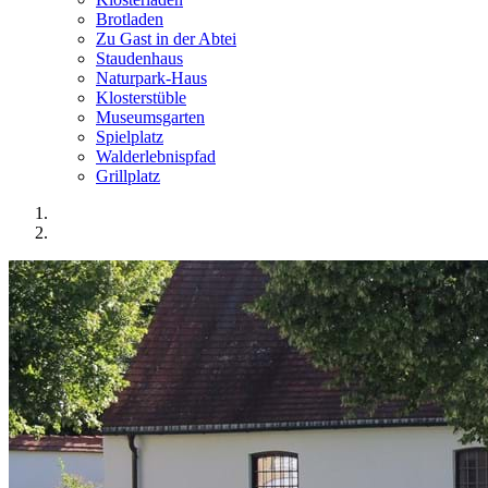
Brotladen
Zu Gast in der Abtei
Staudenhaus
Naturpark-Haus
Klosterstüble
Museumsgarten
Spielplatz
Walderlebnispfad
Grillplatz