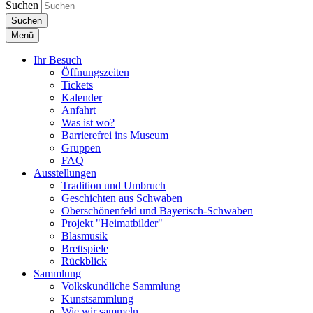
Suchen
Suchen
Menü
Ihr Besuch
Öffnungszeiten
Tickets
Kalender
Anfahrt
Was ist wo?
Barrierefrei ins Museum
Gruppen
FAQ
Ausstellungen
Tradition und Umbruch
Geschichten aus Schwaben
Oberschönenfeld und Bayerisch-Schwaben
Projekt "Heimatbilder"
Blasmusik
Brettspiele
Rückblick
Sammlung
Volkskundliche Sammlung
Kunstsammlung
Wie wir sammeln