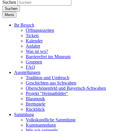
Suchen
Suchen
Menü
Ihr Besuch
Öffnungszeiten
Tickets
Kalender
Anfahrt
Was ist wo?
Barrierefrei ins Museum
Gruppen
FAQ
Ausstellungen
Tradition und Umbruch
Geschichten aus Schwaben
Oberschönenfeld und Bayerisch-Schwaben
Projekt "Heimatbilder"
Blasmusik
Brettspiele
Rückblick
Sammlung
Volkskundliche Sammlung
Kunstsammlung
Wie wir sammeln