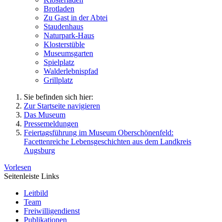
Brotladen
Zu Gast in der Abtei
Staudenhaus
Naturpark-Haus
Klosterstüble
Museumsgarten
Spielplatz
Walderlebnispfad
Grillplatz
Sie befinden sich hier:
Zur Startseite navigieren
Das Museum
Pressemeldungen
Feiertagsführung im Museum Oberschönenfeld:
Facettenreiche Lebensgeschichten aus dem Landkreis
Augsburg
Vorlesen
Seitenleiste Links
Leitbild
Team
Freiwilligendienst
Publikationen