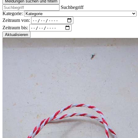
Meldungen suchen und filtern
Suchbegriff
Kategorie:
Zeitraum von:
Zeitraum bis:
Aktualisieren