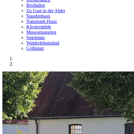
Brotladen
Zu Gast in der Abtei
Staudenhaus
Naturpark-Haus
Klosterstüble
Museumsgarten
Spielplatz
Walderlebnispfad
Grillplatz