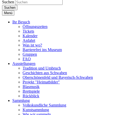
Suchen
Suchen
Menü
Ihr Besuch
Öffnungszeiten
Tickets
Kalender
Anfahrt
Was ist wo?
Barrierefrei ins Museum
Gruppen
FAQ
Ausstellungen
Tradition und Umbruch
Geschichten aus Schwaben
Oberschönenfeld und Bayerisch-Schwaben
Projekt "Heimatbilder"
Blasmusik
Brettspiele
Rückblick
Sammlung
Volkskundliche Sammlung
Kunstsammlung
Wie wir sammeln