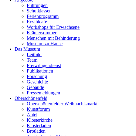
Führungen
Schulklassen
Ferienprogramm
Erzählcafé
Workshops für Erwachsene
Kräutersommer
Menschen mit Behinderung
Museum zu Hause
Das Museum
Leitbild
Team
Freiwilligendienst
Publikationen
Forschung
Geschichte
Gebäude
Pressemeldungen
Oberschönenfeld
Oberschönenfelder Weihnachtsmarkt
Kunstforum
Abtei
Klosterkirche
Klosterladen
Brotladen