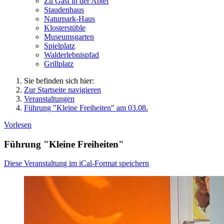
Zu Gast in der Abtei
Staudenhaus
Naturpark-Haus
Klosterstüble
Museumsgarten
Spielplatz
Walderlebnispfad
Grillplatz
Sie befinden sich hier:
Zur Startseite navigieren
Veranstaltungen
Führung "Kleine Freiheiten" am 03.08.
Vorlesen
Führung "Kleine Freiheiten"
Diese Veranstaltung im iCal-Format speichern