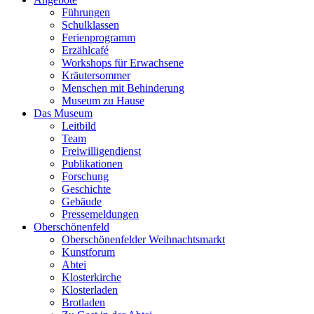
Führungen
Schulklassen
Ferienprogramm
Erzählcafé
Workshops für Erwachsene
Kräutersommer
Menschen mit Behinderung
Museum zu Hause
Das Museum
Leitbild
Team
Freiwilligendienst
Publikationen
Forschung
Geschichte
Gebäude
Pressemeldungen
Oberschönenfeld
Oberschönenfelder Weihnachtsmarkt
Kunstforum
Abtei
Klosterkirche
Klosterladen
Brotladen