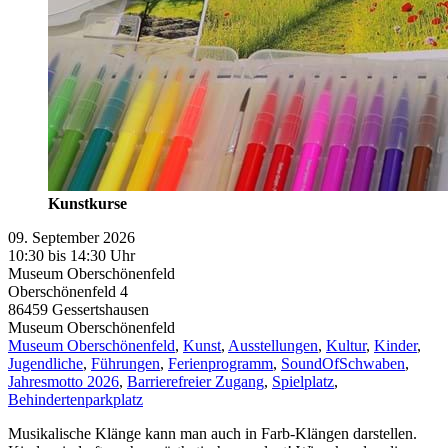
Kunstkurse
09. September 2026
10:30 bis 14:30 Uhr
Museum Oberschönenfeld
Oberschönenfeld 4
86459
Gessertshausen
Museum Oberschönenfeld
Museum Oberschönenfeld
,
Kunst
,
Ausstellungen
,
Kultur
,
Kinder
,
Jugendliche
,
Führungen
,
Ferienprogramm
,
SoundOfSchwaben
,
Jahresmotto 2026
,
Barrierefreier Zugang
,
Spielplatz
,
Behindertenparkplatz
Musikalische Klänge kann man auch in Farb-Klängen darstellen.