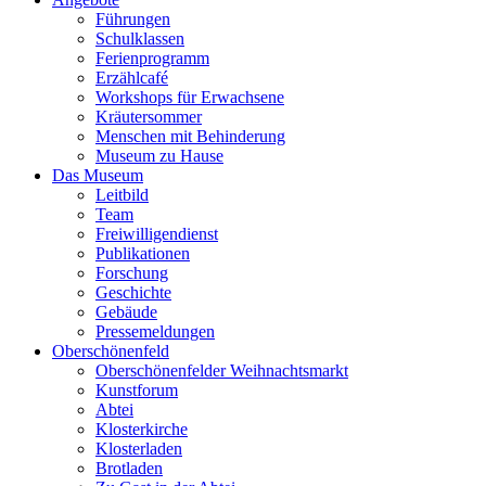
Führungen
Schulklassen
Ferienprogramm
Erzählcafé
Workshops für Erwachsene
Kräutersommer
Menschen mit Behinderung
Museum zu Hause
Das Museum
Leitbild
Team
Freiwilligendienst
Publikationen
Forschung
Geschichte
Gebäude
Pressemeldungen
Oberschönenfeld
Oberschönenfelder Weihnachtsmarkt
Kunstforum
Abtei
Klosterkirche
Klosterladen
Brotladen