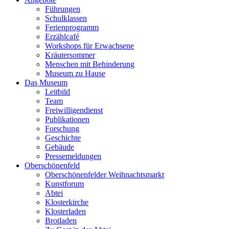
Führungen
Schulklassen
Ferienprogramm
Erzählcafé
Workshops für Erwachsene
Kräutersommer
Menschen mit Behinderung
Museum zu Hause
Das Museum
Leitbild
Team
Freiwilligendienst
Publikationen
Forschung
Geschichte
Gebäude
Pressemeldungen
Oberschönenfeld
Oberschönenfelder Weihnachtsmarkt
Kunstforum
Abtei
Klosterkirche
Klosterladen
Brotladen