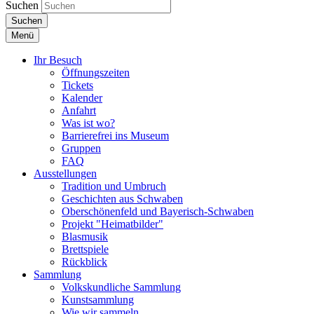
Suchen
Suchen
Menü
Ihr Besuch
Öffnungszeiten
Tickets
Kalender
Anfahrt
Was ist wo?
Barrierefrei ins Museum
Gruppen
FAQ
Ausstellungen
Tradition und Umbruch
Geschichten aus Schwaben
Oberschönenfeld und Bayerisch-Schwaben
Projekt "Heimatbilder"
Blasmusik
Brettspiele
Rückblick
Sammlung
Volkskundliche Sammlung
Kunstsammlung
Wie wir sammeln