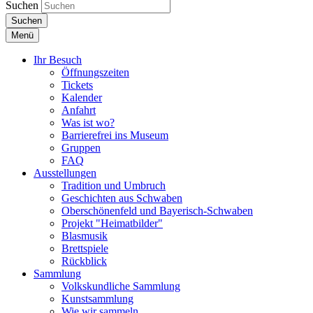
Suchen
Suchen
Menü
Ihr Besuch
Öffnungszeiten
Tickets
Kalender
Anfahrt
Was ist wo?
Barrierefrei ins Museum
Gruppen
FAQ
Ausstellungen
Tradition und Umbruch
Geschichten aus Schwaben
Oberschönenfeld und Bayerisch-Schwaben
Projekt "Heimatbilder"
Blasmusik
Brettspiele
Rückblick
Sammlung
Volkskundliche Sammlung
Kunstsammlung
Wie wir sammeln