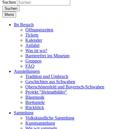
Suchen
Suchen
Menü
Ihr Besuch
Öffnungszeiten
Tickets
Kalender
Anfahrt
Was ist wo?
Barrierefrei ins Museum
Gruppen
FAQ
Ausstellungen
Tradition und Umbruch
Geschichten aus Schwaben
Oberschönenfeld und Bayerisch-Schwaben
Projekt "Heimatbilder"
Blasmusik
Brettspiele
Rückblick
Sammlung
Volkskundliche Sammlung
Kunstsammlung
Wie wir sammeln