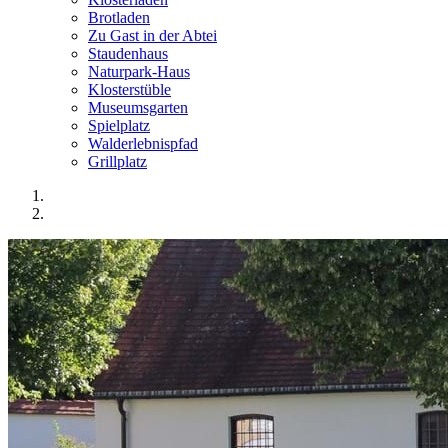
Brotladen
Zu Gast in der Abtei
Staudenhaus
Naturpark-Haus
Klosterstüble
Museumsgarten
Spielplatz
Walderlebnispfad
Grillplatz