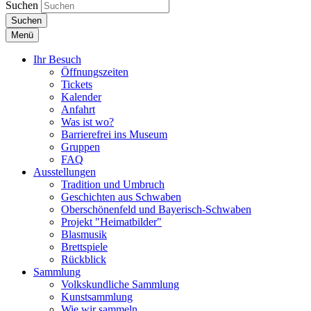
Suchen
Suchen
Menü
Ihr Besuch
Öffnungszeiten
Tickets
Kalender
Anfahrt
Was ist wo?
Barrierefrei ins Museum
Gruppen
FAQ
Ausstellungen
Tradition und Umbruch
Geschichten aus Schwaben
Oberschönenfeld und Bayerisch-Schwaben
Projekt "Heimatbilder"
Blasmusik
Brettspiele
Rückblick
Sammlung
Volkskundliche Sammlung
Kunstsammlung
Wie wir sammeln