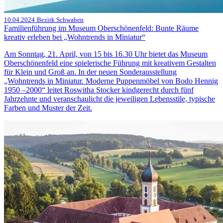
10.04.2024
Bezirk Schwaben
Familienführung im Museum Oberschönenfeld: Bunte Räume
kreativ erleben bei „Wohntrends in Miniatur“
Am Sonntag, 21. April, von 15 bis 16.30 Uhr bietet das Museum
Oberschönenfeld eine spielerische Führung mit kreativem Gestalten
für Klein und Groß an. In der neuen Sonderausstellung
„Wohntrends in Miniatur. Moderne Puppenmöbel von Bodo Hennig
1950 –2000“ leitet Roswitha Stocker kindgerecht durch fünf
Jahrzehnte und veranschaulicht die jeweiligen Lebensstile, typische
Farben und Muster der Zeit.