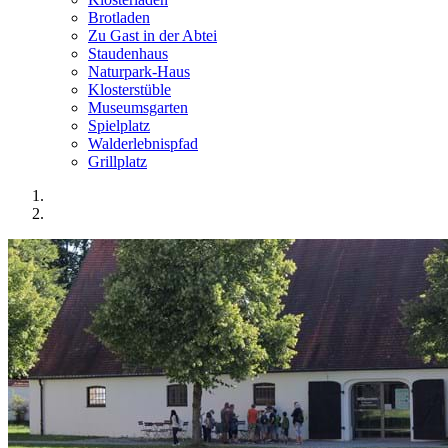
Brotladen
Zu Gast in der Abtei
Staudenhaus
Naturpark-Haus
Klosterstüble
Museumsgarten
Spielplatz
Walderlebnispfad
Grillplatz