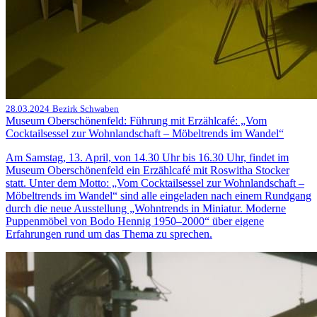
28.03.2024
Bezirk Schwaben
Museum Oberschönenfeld: Führung mit Erzählcafé: „Vom
Cocktailsessel zur Wohnlandschaft – Möbeltrends im Wandel“
Am Samstag, 13. April, von 14.30 Uhr bis 16.30 Uhr, findet im
Museum Oberschönenfeld ein Erzählcafé mit Roswitha Stocker
statt. Unter dem Motto: „Vom Cocktailsessel zur Wohnlandschaft –
Möbeltrends im Wandel“ sind alle eingeladen nach einem Rundgang
durch die neue Ausstellung „Wohntrends in Miniatur. Moderne
Puppenmöbel von Bodo Hennig 1950–2000“ über eigene
Erfahrungen rund um das Thema zu sprechen.