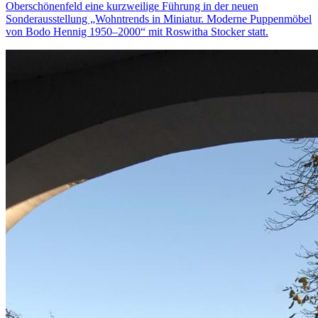
Oberschönenfeld eine kurzweilige Führung in der neuen
Sonderausstellung „Wohntrends in Miniatur. Moderne Puppenmöbel
von Bodo Hennig 1950–2000“ mit Roswitha Stocker statt.