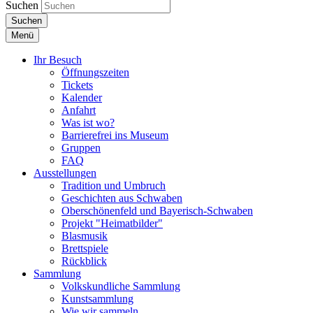
Suchen
Suchen
Menü
Ihr Besuch
Öffnungszeiten
Tickets
Kalender
Anfahrt
Was ist wo?
Barrierefrei ins Museum
Gruppen
FAQ
Ausstellungen
Tradition und Umbruch
Geschichten aus Schwaben
Oberschönenfeld und Bayerisch-Schwaben
Projekt "Heimatbilder"
Blasmusik
Brettspiele
Rückblick
Sammlung
Volkskundliche Sammlung
Kunstsammlung
Wie wir sammeln