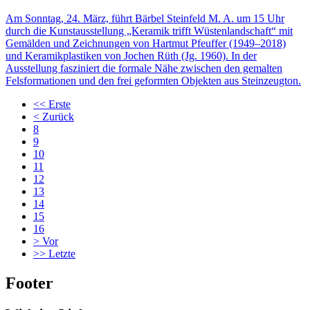
Am Sonntag, 24. März, führt Bärbel Steinfeld M. A. um 15 Uhr
durch die Kunstausstellung „Keramik trifft Wüstenlandschaft“ mit
Gemälden und Zeichnungen von Hartmut Pfeuffer (1949–2018)
und Keramikplastiken von Jochen Rüth (Jg. 1960). In der
Ausstellung fasziniert die formale Nähe zwischen den gemalten
Felsformationen und den frei geformten Objekten aus Steinzeugton.
<<
Erste
<
Zurück
8
9
10
11
12
13
14
15
16
>
Vor
>>
Letzte
Footer