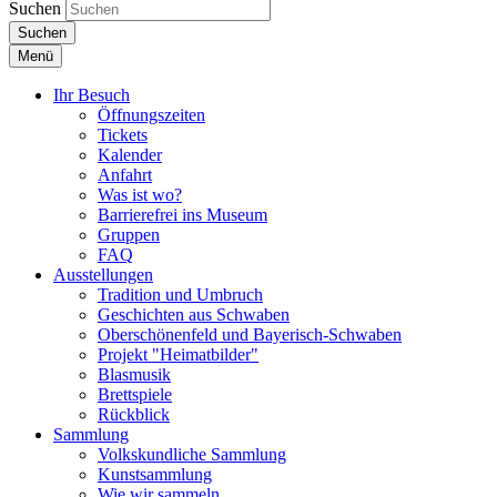
Suchen
Suchen
Menü
Ihr Besuch
Öffnungszeiten
Tickets
Kalender
Anfahrt
Was ist wo?
Barrierefrei ins Museum
Gruppen
FAQ
Ausstellungen
Tradition und Umbruch
Geschichten aus Schwaben
Oberschönenfeld und Bayerisch-Schwaben
Projekt "Heimatbilder"
Blasmusik
Brettspiele
Rückblick
Sammlung
Volkskundliche Sammlung
Kunstsammlung
Wie wir sammeln