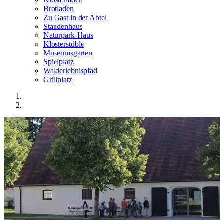
Brotladen
Zu Gast in der Abtei
Staudenhaus
Naturpark-Haus
Klosterstüble
Museumsgarten
Spielplatz
Walderlebnispfad
Grillplatz