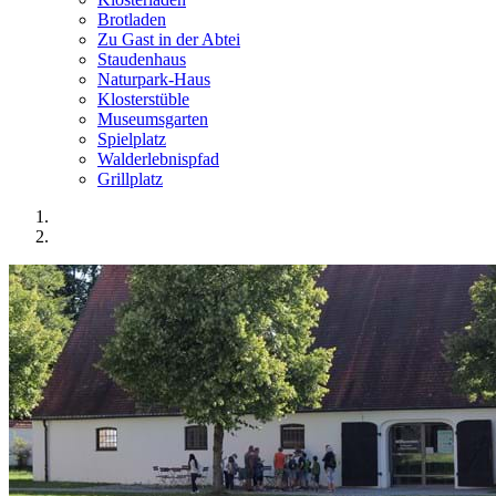
Brotladen
Zu Gast in der Abtei
Staudenhaus
Naturpark-Haus
Klosterstüble
Museumsgarten
Spielplatz
Walderlebnispfad
Grillplatz