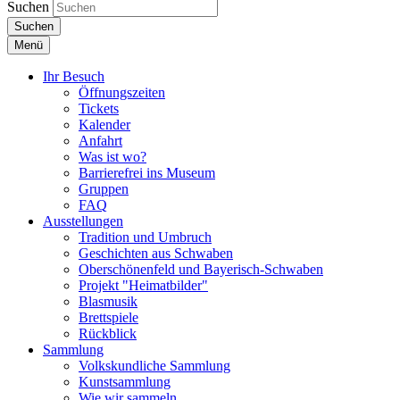
Suchen
Suchen
Menü
Ihr Besuch
Öffnungszeiten
Tickets
Kalender
Anfahrt
Was ist wo?
Barrierefrei ins Museum
Gruppen
FAQ
Ausstellungen
Tradition und Umbruch
Geschichten aus Schwaben
Oberschönenfeld und Bayerisch-Schwaben
Projekt "Heimatbilder"
Blasmusik
Brettspiele
Rückblick
Sammlung
Volkskundliche Sammlung
Kunstsammlung
Wie wir sammeln