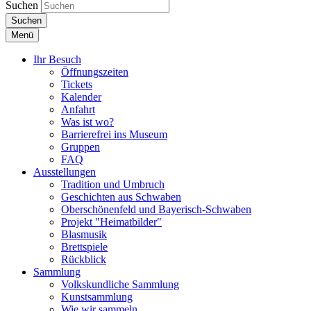
Suchen
Suchen
Menü
Ihr Besuch
Öffnungszeiten
Tickets
Kalender
Anfahrt
Was ist wo?
Barrierefrei ins Museum
Gruppen
FAQ
Ausstellungen
Tradition und Umbruch
Geschichten aus Schwaben
Oberschönenfeld und Bayerisch-Schwaben
Projekt "Heimatbilder"
Blasmusik
Brettspiele
Rückblick
Sammlung
Volkskundliche Sammlung
Kunstsammlung
Wie wir sammeln