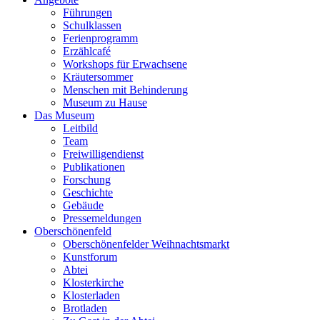
Führungen
Schulklassen
Ferienprogramm
Erzählcafé
Workshops für Erwachsene
Kräutersommer
Menschen mit Behinderung
Museum zu Hause
Das Museum
Leitbild
Team
Freiwilligendienst
Publikationen
Forschung
Geschichte
Gebäude
Pressemeldungen
Oberschönenfeld
Oberschönenfelder Weihnachtsmarkt
Kunstforum
Abtei
Klosterkirche
Klosterladen
Brotladen