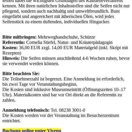
lernen dabei die wichtigsten Grundlagen des Kaltsiedeverfahrens
kennen. Mit ihren natürlichen Inhaltsstoffen sind die Seifen nicht nur
pflegend, sondern auch nachhaltig und umweltfreundlich. Bunt
eingefärbt und angereichert mit ätherischen Ölen, wird jedes
Seifenstück zu einem duftenden, individuellen Hingucker.
Bitte mitbringen:
Mehrweghandschuhe, Schürze
Referentin:
Cornelia Stiefel, Natur- und Kräuterpädagogin
Kosten:
36,00 EUR zzgl. 14,00 EUR Materialgeld (inkl. Skript mit
Rezepten)
Hinweis:
Die Seifen müssen anschließend 4-6 Wochen ruhen, bevor
sie verwendet werden können.
Bitte beachten Sie:
Die Teilnehmerzahl ist begrenzt. Eine Anmeldung ist erforderlich,
bis zwei Tage vor Veranstaltungsbeginn.
Die Kosten sind inklusive Museumseintritt (Öffnungszeiten 10–17
Uhr). Materialkosten sind bar vor Ort direkt an die Referentin zu
zahlen.
Anmeldung telefonisch:
Tel. 08238 3001-0
Die Kosten werden vor der Veranstaltung im Besucherzentrum
entrichtet.
Buchung online unter Vivenu