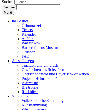
Suchen
Suchen
Menü
Ihr Besuch
Öffnungszeiten
Tickets
Kalender
Anfahrt
Was ist wo?
Barrierefrei ins Museum
Gruppen
FAQ
Ausstellungen
Tradition und Umbruch
Geschichten aus Schwaben
Oberschönenfeld und Bayerisch-Schwaben
Projekt "Heimatbilder"
Blasmusik
Brettspiele
Rückblick
Sammlung
Volkskundliche Sammlung
Kunstsammlung
Wie wir sammeln