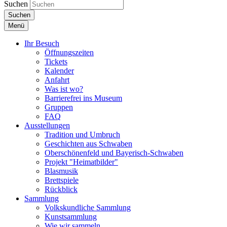
Suchen
Suchen
Menü
Ihr Besuch
Öffnungszeiten
Tickets
Kalender
Anfahrt
Was ist wo?
Barrierefrei ins Museum
Gruppen
FAQ
Ausstellungen
Tradition und Umbruch
Geschichten aus Schwaben
Oberschönenfeld und Bayerisch-Schwaben
Projekt "Heimatbilder"
Blasmusik
Brettspiele
Rückblick
Sammlung
Volkskundliche Sammlung
Kunstsammlung
Wie wir sammeln