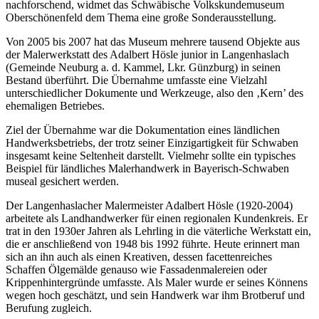
nachforschend, widmet das Schwäbische Volkskundemuseum
Oberschönenfeld dem Thema eine große Sonderausstellung.
Von 2005 bis 2007 hat das Museum mehrere tausend Objekte aus
der Malerwerkstatt des Adalbert Hösle junior in Langenhaslach
(Gemeinde Neuburg a. d. Kammel, Lkr. Günzburg) in seinen
Bestand überführt. Die Übernahme umfasste eine Vielzahl
unterschiedlicher Dokumente und Werkzeuge, also den ‚Kern’ des
ehemaligen Betriebes.
Ziel der Übernahme war die Dokumentation eines ländlichen
Handwerksbetriebs, der trotz seiner Einzigartigkeit für Schwaben
insgesamt keine Seltenheit darstellt. Vielmehr sollte ein typisches
Beispiel für ländliches Malerhandwerk in Bayerisch-Schwaben
museal gesichert werden.
Der Langenhaslacher Malermeister Adalbert Hösle (1920-2004)
arbeitete als Landhandwerker für einen regionalen Kundenkreis. Er
trat in den 1930er Jahren als Lehrling in die väterliche Werkstatt ein,
die er anschließend von 1948 bis 1992 führte. Heute erinnert man
sich an ihn auch als einen Kreativen, dessen facettenreiches
Schaffen Ölgemälde genauso wie Fassadenmalereien oder
Krippenhintergründe umfasste. Als Maler wurde er seines Könnens
wegen hoch geschätzt, und sein Handwerk war ihm Brotberuf und
Berufung zugleich.