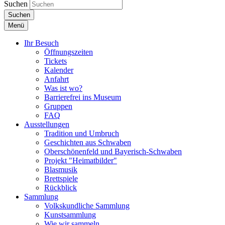
Suchen
Suchen
Menü
Ihr Besuch
Öffnungszeiten
Tickets
Kalender
Anfahrt
Was ist wo?
Barrierefrei ins Museum
Gruppen
FAQ
Ausstellungen
Tradition und Umbruch
Geschichten aus Schwaben
Oberschönenfeld und Bayerisch-Schwaben
Projekt "Heimatbilder"
Blasmusik
Brettspiele
Rückblick
Sammlung
Volkskundliche Sammlung
Kunstsammlung
Wie wir sammeln