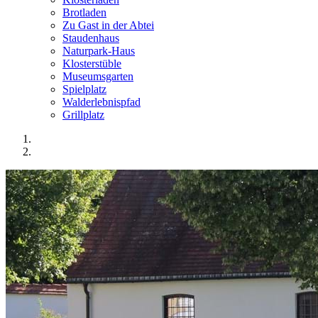
Brotladen
Zu Gast in der Abtei
Staudenhaus
Naturpark-Haus
Klosterstüble
Museumsgarten
Spielplatz
Walderlebnispfad
Grillplatz