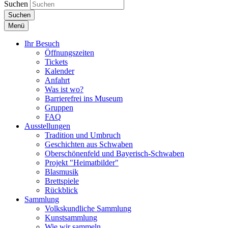
Suchen
Suchen
Menü
Ihr Besuch
Öffnungszeiten
Tickets
Kalender
Anfahrt
Was ist wo?
Barrierefrei ins Museum
Gruppen
FAQ
Ausstellungen
Tradition und Umbruch
Geschichten aus Schwaben
Oberschönenfeld und Bayerisch-Schwaben
Projekt "Heimatbilder"
Blasmusik
Brettspiele
Rückblick
Sammlung
Volkskundliche Sammlung
Kunstsammlung
Wie wir sammeln