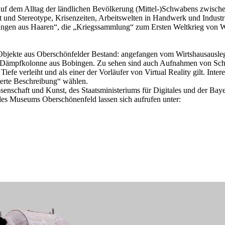
auf dem Alltag der ländlichen Bevölkerung (Mittel-)Schwabens zwische
t und Stereotype, Krisenzeiten, Arbeitswelten in Handwerk und Indus
ngen aus Haaren“, die „Kriegssammlung“ zum Ersten Weltkrieg von W
her Objekte aus Oberschönfelder Bestand: angefangen vom Wirtshausau
l-Dämpfkolonne aus Bobingen. Zu sehen sind auch Aufnahmen von Schlo
efe verleiht und als einer der Vorläufer von Virtual Reality gilt. Inter
erte Beschreibung“ wählen.
ssenschaft und Kunst, des Staatsministeriums für Digitales und der Baye
es Museums Oberschönenfeld lassen sich aufrufen unter: