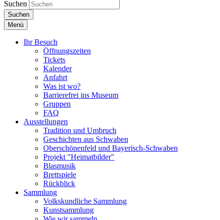
Suchen
Suchen
Menü
Ihr Besuch
Öffnungszeiten
Tickets
Kalender
Anfahrt
Was ist wo?
Barrierefrei ins Museum
Gruppen
FAQ
Ausstellungen
Tradition und Umbruch
Geschichten aus Schwaben
Oberschönenfeld und Bayerisch-Schwaben
Projekt "Heimatbilder"
Blasmusik
Brettspiele
Rückblick
Sammlung
Volkskundliche Sammlung
Kunstsammlung
Wie wir sammeln