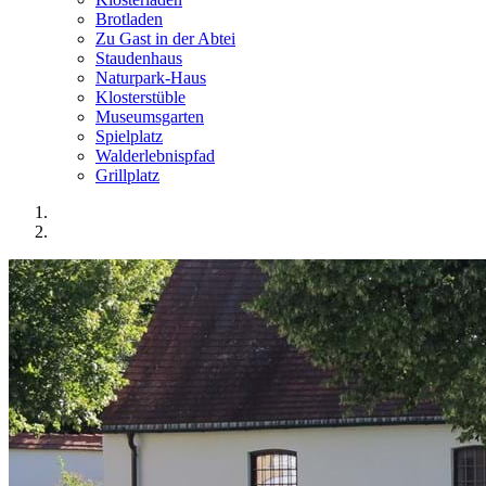
Brotladen
Zu Gast in der Abtei
Staudenhaus
Naturpark-Haus
Klosterstüble
Museumsgarten
Spielplatz
Walderlebnispfad
Grillplatz