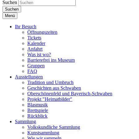
Suchen
Suchen
Menü
Ihr Besuch
Öffnungszeiten
Tickets
Kalender
Anfahrt
Was ist wo?
Barrierefrei ins Museum
Gruppen
FAQ
Ausstellungen
Tradition und Umbruch
Geschichten aus Schwaben
Oberschönenfeld und Bayerisch-Schwaben
Projekt "Heimatbilder"
Blasmusik
Brettspiele
Rückblick
Sammlung
Volkskundliche Sammlung
Kunstsammlung
Wie wir sammeln