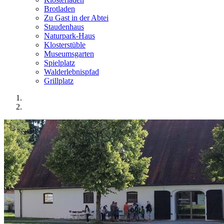
Brotladen
Zu Gast in der Abtei
Staudenhaus
Naturpark-Haus
Klosterstüble
Museumsgarten
Spielplatz
Walderlebnispfad
Grillplatz