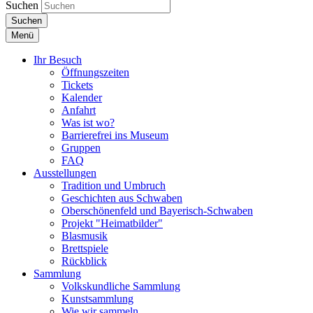
Suchen
Suchen
Menü
Ihr Besuch
Öffnungszeiten
Tickets
Kalender
Anfahrt
Was ist wo?
Barrierefrei ins Museum
Gruppen
FAQ
Ausstellungen
Tradition und Umbruch
Geschichten aus Schwaben
Oberschönenfeld und Bayerisch-Schwaben
Projekt "Heimatbilder"
Blasmusik
Brettspiele
Rückblick
Sammlung
Volkskundliche Sammlung
Kunstsammlung
Wie wir sammeln