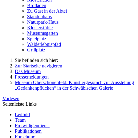
Brotladen
Zu Gast in der Abtei
Staudenhaus
Naturpark-Haus
Klosterstüble
Museumsgarten
Spielplatz
Walderlebnispfad
Grillplatz
Sie befinden sich hier:
Zur Startseite navigieren
Das Museum
Pressemeldungen
Museum Oberschönenfeld: Künstlergespräch zur Ausstellung
„Gedankenpflücken“ in der Schwäbischen Galerie
Vorlesen
Seitenleiste Links
Leitbild
Team
Freiwilligendienst
Publikationen
Forschung