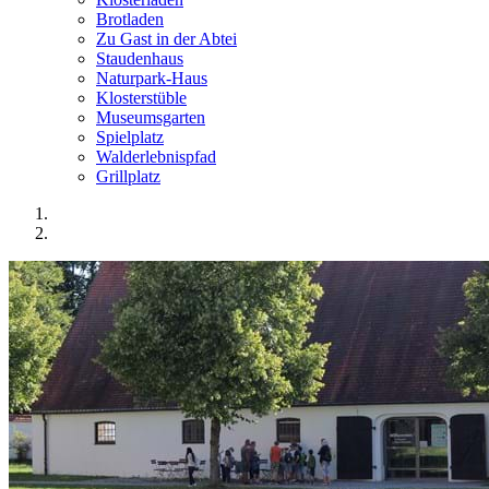
Brotladen
Zu Gast in der Abtei
Staudenhaus
Naturpark-Haus
Klosterstüble
Museumsgarten
Spielplatz
Walderlebnispfad
Grillplatz