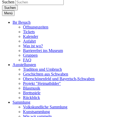
Suchen
Suchen
Menü
Ihr Besuch
Öffnungszeiten
Tickets
Kalender
Anfahrt
Was ist wo?
Barrierefrei ins Museum
Gruppen
FAQ
Ausstellungen
Tradition und Umbruch
Geschichten aus Schwaben
Oberschönenfeld und Bayerisch-Schwaben
Projekt "Heimatbilder"
Blasmusik
Brettspiele
Rückblick
Sammlung
Volkskundliche Sammlung
Kunstsammlung
Wie wir sammeln