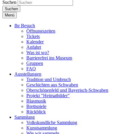
Suchen
Suchen
Menü
Ihr Besuch
Öffnungszeiten
Tickets
Kalender
Anfahrt
Was ist wo?
Barrierefrei ins Museum
Gruppen
FAQ
Ausstellungen
Tradition und Umbruch
Geschichten aus Schwaben
Oberschönenfeld und Bayerisch-Schwaben
Projekt "Heimatbilder"
Blasmusik
Brettspiele
Rückblick
Sammlung
Volkskundliche Sammlung
Kunstsammlung
Wie wir sammeln