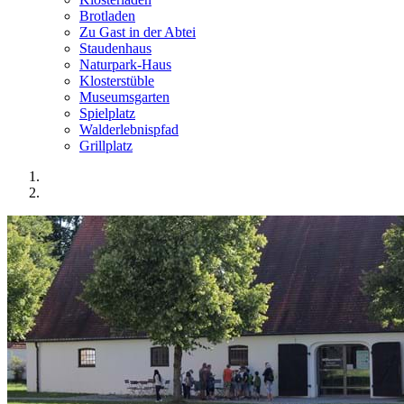
Brotladen
Zu Gast in der Abtei
Staudenhaus
Naturpark-Haus
Klosterstüble
Museumsgarten
Spielplatz
Walderlebnispfad
Grillplatz