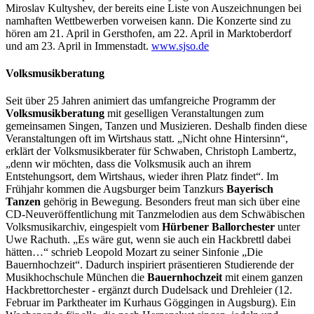
Miroslav Kultyshev, der bereits eine Liste von Auszeichnungen bei
namhaften Wettbewerben vorweisen kann. Die Konzerte sind zu
hören am 21. April in Gersthofen, am 22. April in Marktoberdorf
und am 23. April in Immenstadt.
www.sjso.de
Volksmusikberatung
Seit über 25 Jahren animiert das umfangreiche Programm der
Volksmusikberatung
mit geselligen Veranstaltungen zum
gemeinsamen Singen, Tanzen und Musizieren. Deshalb finden diese
Veranstaltungen oft im Wirtshaus statt. „Nicht ohne Hintersinn“,
erklärt der Volksmusikberater für Schwaben, Christoph Lambertz,
„denn wir möchten, dass die Volksmusik auch an ihrem
Entstehungsort, dem Wirtshaus, wieder ihren Platz findet“. Im
Frühjahr kommen die Augsburger beim Tanzkurs
Bayerisch
Tanzen
gehörig in Bewegung. Besonders freut man sich über eine
CD-Neuveröffentlichung mit Tanzmelodien aus dem Schwäbischen
Volksmusikarchiv, eingespielt vom
Hürbener Ballorchester
unter
Uwe Rachuth. „Es wäre gut, wenn sie auch ein Hackbrettl dabei
hätten…“ schrieb Leopold Mozart zu seiner Sinfonie „Die
Bauernhochzeit“. Dadurch inspiriert präsentieren Studierende der
Musikhochschule München die
Bauernhochzeit
mit einem ganzen
Hackbrettorchester - ergänzt durch Dudelsack und Drehleier (12.
Februar im Parktheater im Kurhaus Göggingen in Augsburg). Ein