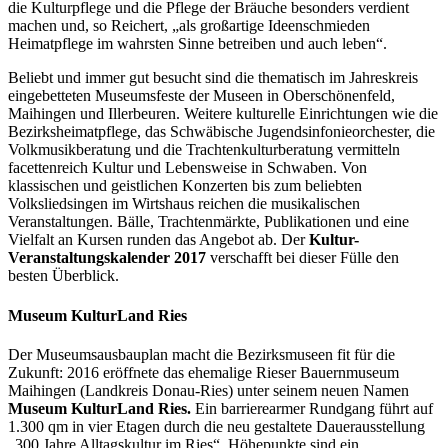
die Kulturpflege und die Pflege der Bräuche besonders verdient
machen und, so Reichert, „als großartige Ideenschmieden
Heimatpflege im wahrsten Sinne betreiben und auch leben“.
Beliebt und immer gut besucht sind die thematisch im Jahreskreis
eingebetteten Museumsfeste der Museen in Oberschönenfeld,
Maihingen und Illerbeuren. Weitere kulturelle Einrichtungen wie die
Bezirksheimatpflege, das Schwäbische Jugendsinfonieorchester, die
Volkmusikberatung und die Trachtenkulturberatung vermitteln
facettenreich Kultur und Lebensweise in Schwaben. Von
klassischen und geistlichen Konzerten bis zum beliebten
Volksliedsingen im Wirtshaus reichen die musikalischen
Veranstaltungen. Bälle, Trachtenmärkte, Publikationen und eine
Vielfalt an Kursen runden das Angebot ab. Der
Kultur-
Veranstaltungskalender 2017
verschafft bei dieser Fülle den
besten Überblick.
Museum KulturLand Ries
Der Museumsausbauplan macht die Bezirksmuseen fit für die
Zukunft: 2016 eröffnete das ehemalige Rieser Bauernmuseum
Maihingen (Landkreis Donau-Ries) unter seinem neuen Namen
Museum KulturLand Ries.
Ein barrierearmer Rundgang führt auf
1.300 qm in vier Etagen durch die neu gestaltete Dauerausstellung
„300 Jahre Alltagskultur im Ries“. Höhepunkte sind ein