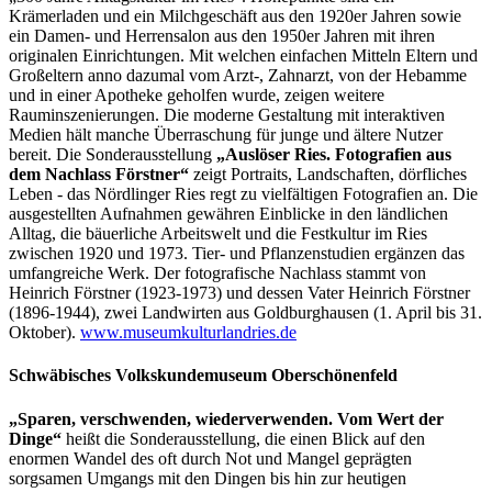
Krämerladen und ein Milchgeschäft aus den 1920er Jahren sowie
ein Damen- und Herrensalon aus den 1950er Jahren mit ihren
originalen Einrichtungen. Mit welchen einfachen Mitteln Eltern und
Großeltern anno dazumal vom Arzt-, Zahnarzt, von der Hebamme
und in einer Apotheke geholfen wurde, zeigen weitere
Rauminszenierungen. Die moderne Gestaltung mit interaktiven
Medien hält manche Überraschung für junge und ältere Nutzer
bereit. Die Sonderausstellung
„Auslöser Ries. Fotografien aus
dem Nachlass Förstner“
zeigt Portraits, Landschaften, dörfliches
Leben - das Nördlinger Ries regt zu vielfältigen Fotografien an. Die
ausgestellten Aufnahmen gewähren Einblicke in den ländlichen
Alltag, die bäuerliche Arbeitswelt und die Festkultur im Ries
zwischen 1920 und 1973. Tier- und Pflanzenstudien ergänzen das
umfangreiche Werk. Der fotografische Nachlass stammt von
Heinrich Förstner (1923-1973) und dessen Vater Heinrich Förstner
(1896-1944), zwei Landwirten aus Goldburghausen (1. April bis 31.
Oktober).
www.museumkulturlandries.de
Schwäbisches Volkskundemuseum Oberschönenfeld
„Sparen, verschwenden, wiederverwenden. Vom Wert der
Dinge“
heißt die Sonderausstellung, die einen Blick auf den
enormen Wandel des oft durch Not und Mangel geprägten
sorgsamen Umgangs mit den Dingen bis hin zur heutigen