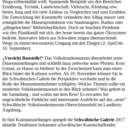
Wegwerfmentalität wirft. Spannende Beispiele aus den Bereichen
Ernährung, Technik, Landwirtschaft, Viehzucht, Kleidung usw.
bieten Jung und Alt viele Anlässe zu Vergleichen und zum Erzählen.
Die Entwicklung der Kunststoffe veränderte den Alltag massiv und
ermöglichte die Massenproduktion von Staubsaugern, Radios oder
„pflegeleichten“ Möbeloberflächen. Doch sie brachten Probleme
wie den Plastikmüll mit sich, der heute bereits das ganze Ökosystem
bedroht. Innovative Ideen aus Schwaben zeigen überraschende
Wege zu einem bewussteren Umgang mit den Dingen (2. April bis
10. September).
„Vorsicht Baustelle!“
Das Volkskundemuseum überarbeitet seine
Dauerausstellungen und schließt dazu zeitweise seine Pforten: Kein
Grund, zu Hause zu bleiben! In der Zwischenzeit kann man einen
Blick hinter die Kulissen werfen. Ab 19. November können Sie in
der Schwäbischen Galerie die Perspektive wechseln und in die
Rolle der Museumsmitarbeiter schlüpfen: Welche Themen sollte ein
modernes Volkskundemuseum in den Blick nehmen? Was gehört in
die Sammlung - und wohin mit dem Rest? Es erwarten Sie
ungewöhnliche Einblicke und interessante Ausblicke auf das „neue“
Schwäbische Volkskundemuseum Oberschönenfeld im Landkreis
Augsburg.
In fünf Kunstausstellungen spiegelt die
Schwäbische Galerie
2017
aktuelle Tendenzen bekannter schwäbischer Kunstschaffender.