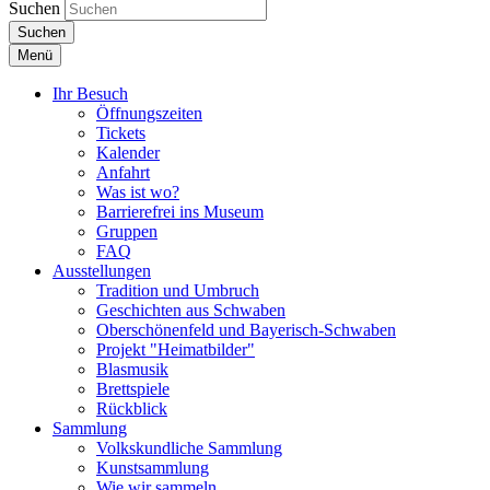
Suchen
Suchen
Menü
Ihr Besuch
Öffnungszeiten
Tickets
Kalender
Anfahrt
Was ist wo?
Barrierefrei ins Museum
Gruppen
FAQ
Ausstellungen
Tradition und Umbruch
Geschichten aus Schwaben
Oberschönenfeld und Bayerisch-Schwaben
Projekt "Heimatbilder"
Blasmusik
Brettspiele
Rückblick
Sammlung
Volkskundliche Sammlung
Kunstsammlung
Wie wir sammeln