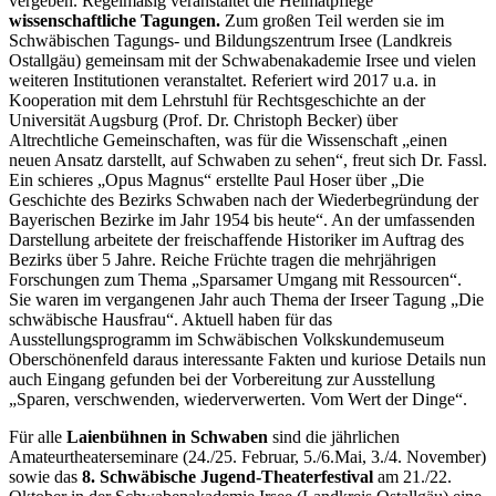
vergeben. Regelmäßig veranstaltet die Heimatpflege
wissenschaftliche Tagungen.
Zum großen Teil werden sie im
Schwäbischen Tagungs- und Bildungszentrum Irsee (Landkreis
Ostallgäu) gemeinsam mit der Schwabenakademie Irsee und vielen
weiteren Institutionen veranstaltet. Referiert wird 2017 u.a. in
Kooperation mit dem Lehrstuhl für Rechtsgeschichte an der
Universität Augsburg (Prof. Dr. Christoph Becker) über
Altrechtliche Gemeinschaften, was für die Wissenschaft „einen
neuen Ansatz darstellt, auf Schwaben zu sehen“, freut sich Dr. Fassl.
Ein schieres „Opus Magnus“ erstellte Paul Hoser über „Die
Geschichte des Bezirks Schwaben nach der Wiederbegründung der
Bayerischen Bezirke im Jahr 1954 bis heute“. An der umfassenden
Darstellung arbeitete der freischaffende Historiker im Auftrag des
Bezirks über 5 Jahre. Reiche Früchte tragen die mehrjährigen
Forschungen zum Thema „Sparsamer Umgang mit Ressourcen“.
Sie waren im vergangenen Jahr auch Thema der Irseer Tagung „Die
schwäbische Hausfrau“. Aktuell haben für das
Ausstellungsprogramm im Schwäbischen Volkskundemuseum
Oberschönenfeld daraus interessante Fakten und kuriose Details nun
auch Eingang gefunden bei der Vorbereitung zur Ausstellung
„Sparen, verschwenden, wiederverwerten. Vom Wert der Dinge“.
Für alle
Laienbühnen in Schwaben
sind die jährlichen
Amateurtheaterseminare (24./25. Februar, 5./6.Mai, 3./4. November)
sowie das
8. Schwäbische Jugend-Theaterfestival
am 21./22.