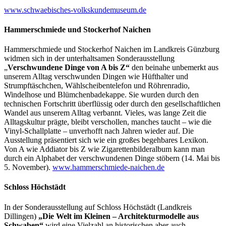
www.schwaebisches-volkskundemuseum.de
Hammerschmiede und Stockerhof Naichen
Hammerschmiede und Stockerhof Naichen im Landkreis Günzburg
widmen sich in der unterhaltsamen Sonderausstellung
„
Verschwundene Dinge von A bis Z“
den beinahe unbemerkt aus
unserem Alltag verschwunden Dingen wie Hüfthalter und
Strumpftäschchen, Wählscheibentelefon und Röhrenradio,
Windelhose und Blümchenbadekappe. Sie wurden durch den
technischen Fortschritt überflüssig oder durch den gesellschaftlichen
Wandel aus unserem Alltag verbannt. Vieles, was lange Zeit die
Alltagskultur prägte, bleibt verschollen, manches taucht – wie die
Vinyl-Schallplatte – unverhofft nach Jahren wieder auf. Die
Ausstellung präsentiert sich wie ein großes begehbares Lexikon.
Von A wie Addiator bis Z wie Zigarettenbilderalbum kann man
durch ein Alphabet der verschwundenen Dinge stöbern (14. Mai bis
5. November).
www.hammerschmiede-naichen.de
Schloss Höchstädt
In der Sonderausstellung auf Schloss Höchstädt (Landkreis
Dillingen)
„Die Welt im Kleinen – Architekturmodelle aus
Schwaben“
wird eine Vielzahl an historischen aber auch