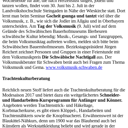
Wochenende für alle, die nach Herzenslust singen, jodeln und
tanzen wollen, findet vom 30. Juni bis 2. Juli in der
Landvolkshochschule Steingaden in Nähe der Wieskirche statt. Dort
lernt man beim Seminar
Gscheit gsunga und tantzt
viel über die
Volksmusik, z. B., wie sich die Jodler im Allgäu und in Oberbayern
unterscheiden. Am
Tag der Volksmusik
(9. Juli) wird auf dem
Gelände des Schwäbischen Bauerhofmuseums Illerbeuren
schwäbische Kultur lebendig: Musik-, Gesangs- und Tanzgruppen,
die beim Volksmusiktag auftreten wollen, melden sich bitte beim
Schwäbischen Bauernhofmuseum. Bezirkstagspräsident Jürgen
Reichert zeichnet Personen und Gruppen in einer Feierstunde mit
dem Volksmusikpreis
Die Schwäbische Nachtigall
aus. Der
Volksmusikberater für Schwaben berät auch bei Fragen zum Thema
Volksmusik und Gema.
www.volksmusik-schwaben.de
Trachtenkulturberatung
Reichlich neuen Stoff liefert auch die Trachtenkulturberatung für die
Modesaison 2017 und bietet dazu ein weitgefächertes
Schneider-
und Handarbeiten-Kursprogramm für Anfänger und Könner.
Angeboten werden Trachtenstrick- und Häkeltage,
Korbmacherkurse, es gibt einen Klöppel-, Handarbeiten und
Trachtennähkreis sowie die Knopfmacherei. Erwähnenswert ist der
Blaukittel-Nähkurs, denn um 1900 war das Blauhemd auch bei
Künstlern als Werkstattkleidung beliebt und wird gerade in der