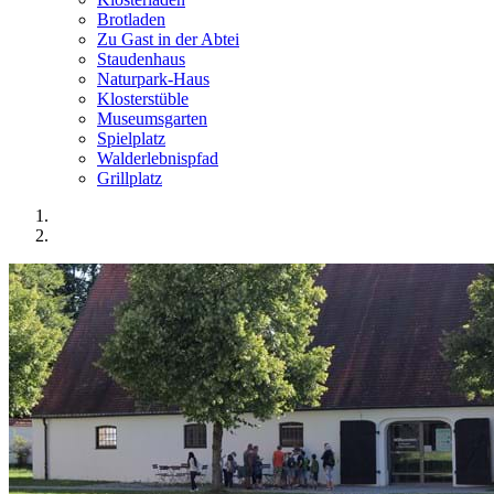
Brotladen
Zu Gast in der Abtei
Staudenhaus
Naturpark-Haus
Klosterstüble
Museumsgarten
Spielplatz
Walderlebnispfad
Grillplatz