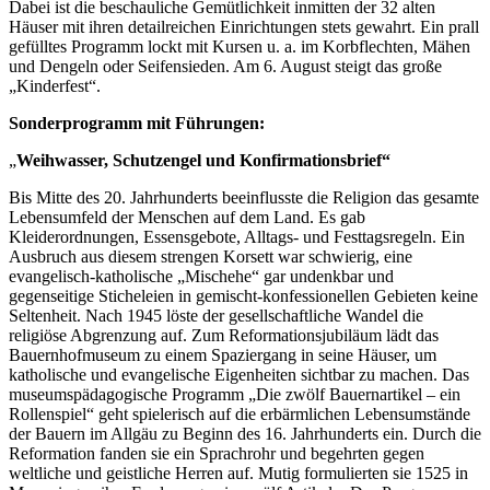
Dabei ist die beschauliche Gemütlichkeit inmitten der 32 alten
Häuser mit ihren detailreichen Einrichtungen stets gewahrt. Ein prall
gefülltes Programm lockt mit Kursen u. a. im Korbflechten, Mähen
und Dengeln oder Seifensieden. Am 6. August steigt das große
„Kinderfest“.
Sonderprogramm mit Führungen:
„
Weihwasser, Schutzengel und Konfirmationsbrief“
Bis Mitte des 20. Jahrhunderts beeinflusste die Religion das gesamte
Lebensumfeld der Menschen auf dem Land. Es gab
Kleiderordnungen, Essensgebote, Alltags- und Festtagsregeln. Ein
Ausbruch aus diesem strengen Korsett war schwierig, eine
evangelisch-katholische „Mischehe“ gar undenkbar und
gegenseitige Sticheleien in gemischt-konfessionellen Gebieten keine
Seltenheit. Nach 1945 löste der gesellschaftliche Wandel die
religiöse Abgrenzung auf. Zum Reformationsjubiläum lädt das
Bauernhofmuseum zu einem Spaziergang in seine Häuser, um
katholische und evangelische Eigenheiten sichtbar zu machen. Das
museumspädagogische Programm „Die zwölf Bauernartikel – ein
Rollenspiel“ geht spielerisch auf die erbärmlichen Lebensumstände
der Bauern im Allgäu zu Beginn des 16. Jahrhunderts ein. Durch die
Reformation fanden sie ein Sprachrohr und begehrten gegen
weltliche und geistliche Herren auf. Mutig formulierten sie 1525 in