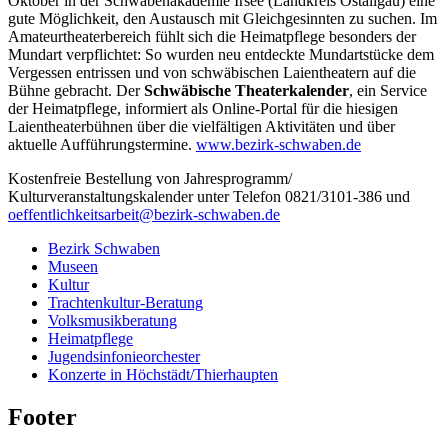
Oktober in der Schwabenakademie Irsee (Landkreis Ostallgäu) eine
gute Möglichkeit, den Austausch mit Gleichgesinnten zu suchen. Im
Amateurtheaterbereich fühlt sich die Heimatpflege besonders der
Mundart verpflichtet: So wurden neu entdeckte Mundartstücke dem
Vergessen entrissen und von schwäbischen Laientheatern auf die
Bühne gebracht. Der
Schwäbische Theaterkalender
, ein Service
der Heimatpflege, informiert als Online-Portal für die hiesigen
Laientheaterbühnen über die vielfältigen Aktivitäten und über
aktuelle Aufführungstermine.
www.bezirk-schwaben.de
Kostenfreie Bestellung von Jahresprogramm/
Kulturveranstaltungskalender unter Telefon 0821/3101-386 und
oeffentlichkeitsarbeit@bezirk-schwaben.de
Bezirk Schwaben
Museen
Kultur
Trachtenkultur-Beratung
Volksmusikberatung
Heimatpflege
Jugendsinfonieorchester
Konzerte in Höchstädt/Thierhaupten
Footer