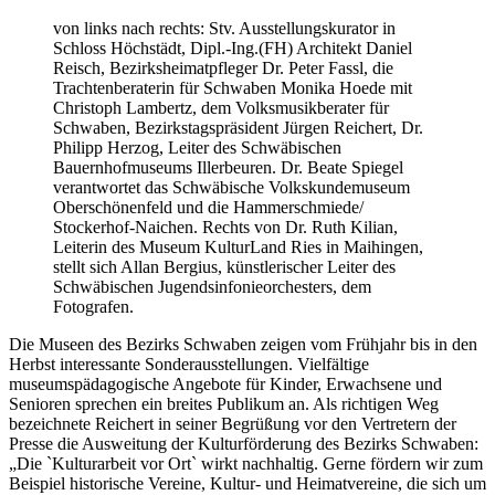
von links nach rechts: Stv. Ausstellungskurator in
Schloss Höchstädt, Dipl.-Ing.(FH) Architekt Daniel
Reisch, Bezirksheimatpfleger Dr. Peter Fassl, die
Trachtenberaterin für Schwaben Monika Hoede mit
Christoph Lambertz, dem Volksmusikberater für
Schwaben, Bezirkstagspräsident Jürgen Reichert, Dr.
Philipp Herzog, Leiter des Schwäbischen
Bauernhofmuseums Illerbeuren. Dr. Beate Spiegel
verantwortet das Schwäbische Volkskundemuseum
Oberschönenfeld und die Hammerschmiede/
Stockerhof-Naichen. Rechts von Dr. Ruth Kilian,
Leiterin des Museum KulturLand Ries in Maihingen,
stellt sich Allan Bergius, künstlerischer Leiter des
Schwäbischen Jugendsinfonieorchesters, dem
Fotografen.
Die Museen des Bezirks Schwaben zeigen vom Frühjahr bis in den
Herbst interessante Sonderausstellungen. Vielfältige
museumspädagogische Angebote für Kinder, Erwachsene und
Senioren sprechen ein breites Publikum an. Als richtigen Weg
bezeichnete Reichert in seiner Begrüßung vor den Vertretern der
Presse die Ausweitung der Kulturförderung des Bezirks Schwaben:
„Die `Kulturarbeit vor Ort` wirkt nachhaltig. Gerne fördern wir zum
Beispiel historische Vereine, Kultur- und Heimatvereine, die sich um