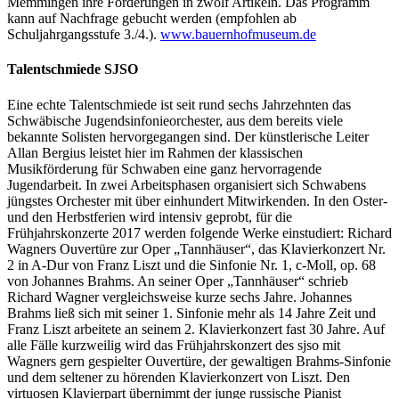
Memmingen ihre Forderungen in zwölf Artikeln. Das Programm
kann auf Nachfrage gebucht werden (empfohlen ab
Schuljahrgangsstufe 3./4.).
www.bauernhofmuseum.de
Talentschmiede SJSO
Eine echte Talentschmiede ist seit rund sechs Jahrzehnten das
Schwäbische Jugendsinfonieorchester, aus dem bereits viele
bekannte Solisten hervorgegangen sind. Der künstlerische Leiter
Allan Bergius leistet hier im Rahmen der klassischen
Musikförderung für Schwaben eine ganz hervorragende
Jugendarbeit. In zwei Arbeitsphasen organisiert sich Schwabens
jüngstes Orchester mit über einhundert Mitwirkenden. In den Oster-
und den Herbstferien wird intensiv geprobt, für die
Frühjahrskonzerte 2017 werden folgende Werke einstudiert: Richard
Wagners Ouvertüre zur Oper „Tannhäuser“, das Klavierkonzert Nr.
2 in A-Dur von Franz Liszt und die Sinfonie Nr. 1, c-Moll, op. 68
von Johannes Brahms. An seiner Oper „Tannhäuser“ schrieb
Richard Wagner vergleichsweise kurze sechs Jahre. Johannes
Brahms ließ sich mit seiner 1. Sinfonie mehr als 14 Jahre Zeit und
Franz Liszt arbeitete an seinem 2. Klavierkonzert fast 30 Jahre. Auf
alle Fälle kurzweilig wird das Frühjahrskonzert des sjso mit
Wagners gern gespielter Ouvertüre, der gewaltigen Brahms-Sinfonie
und dem seltener zu hörenden Klavierkonzert von Liszt. Den
virtuosen Klavierpart übernimmt der junge russische Pianist