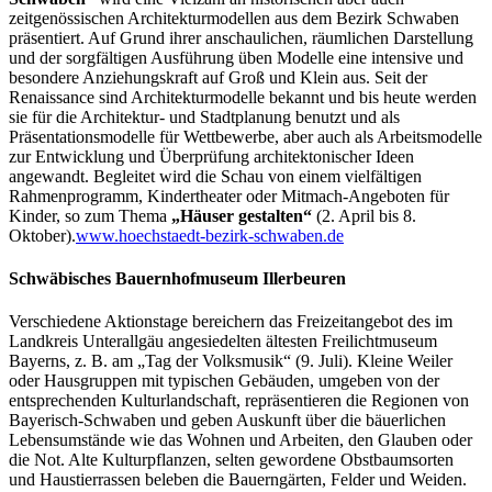
zeitgenössischen Architekturmodellen aus dem Bezirk Schwaben
präsentiert. Auf Grund ihrer anschaulichen, räumlichen Darstellung
und der sorgfältigen Ausführung üben Modelle eine intensive und
besondere Anziehungskraft auf Groß und Klein aus. Seit der
Renaissance sind Architekturmodelle bekannt und bis heute werden
sie für die Architektur- und Stadtplanung benutzt und als
Präsentationsmodelle für Wettbewerbe, aber auch als Arbeitsmodelle
zur Entwicklung und Überprüfung architektonischer Ideen
angewandt. Begleitet wird die Schau von einem vielfältigen
Rahmenprogramm, Kindertheater oder Mitmach-Angeboten für
Kinder, so zum Thema
„Häuser gestalten“
(2. April bis 8.
Oktober).
www.hoechstaedt-bezirk-schwaben.de
Schwäbisches Bauernhofmuseum Illerbeuren
Verschiedene Aktionstage bereichern das Freizeitangebot des im
Landkreis Unterallgäu angesiedelten ältesten Freilichtmuseum
Bayerns, z. B. am „Tag der Volksmusik“ (9. Juli). Kleine Weiler
oder Hausgruppen mit typischen Gebäuden, umgeben von der
entsprechenden Kulturlandschaft, repräsentieren die Regionen von
Bayerisch-Schwaben und geben Auskunft über die bäuerlichen
Lebensumstände wie das Wohnen und Arbeiten, den Glauben oder
die Not. Alte Kulturpflanzen, selten gewordene Obstbaumsorten
und Haustierrassen beleben die Bauerngärten, Felder und Weiden.