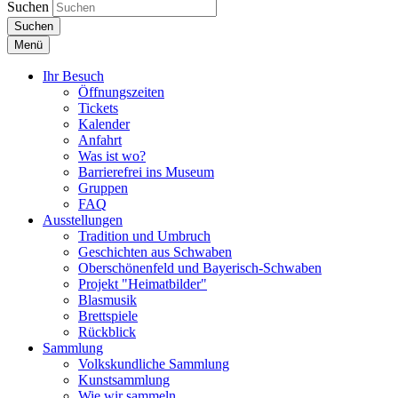
Suchen
Suchen
Menü
Ihr Besuch
Öffnungszeiten
Tickets
Kalender
Anfahrt
Was ist wo?
Barrierefrei ins Museum
Gruppen
FAQ
Ausstellungen
Tradition und Umbruch
Geschichten aus Schwaben
Oberschönenfeld und Bayerisch-Schwaben
Projekt "Heimatbilder"
Blasmusik
Brettspiele
Rückblick
Sammlung
Volkskundliche Sammlung
Kunstsammlung
Wie wir sammeln