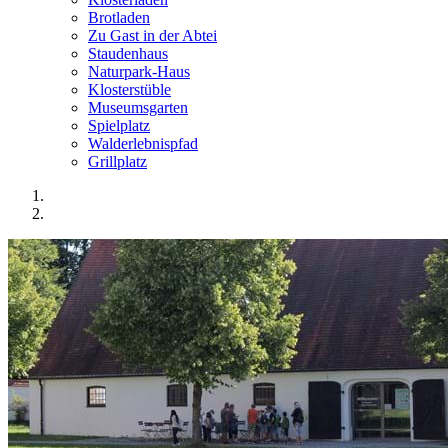
Brotladen
Zu Gast in der Abtei
Staudenhaus
Naturpark-Haus
Klosterstüble
Museumsgarten
Spielplatz
Walderlebnispfad
Grillplatz