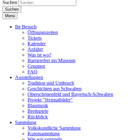
Suchen
Suchen
Menü
Ihr Besuch
Öffnungszeiten
Tickets
Kalender
Anfahrt
Was ist wo?
Barrierefrei ins Museum
Gruppen
FAQ
Ausstellungen
Tradition und Umbruch
Geschichten aus Schwaben
Oberschönenfeld und Bayerisch-Schwaben
Projekt "Heimatbilder"
Blasmusik
Brettspiele
Rückblick
Sammlung
Volkskundliche Sammlung
Kunstsammlung
Wie wir sammeln