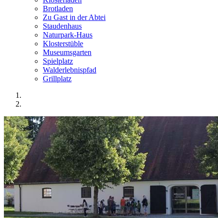
Brotladen
Zu Gast in der Abtei
Staudenhaus
Naturpark-Haus
Klosterstüble
Museumsgarten
Spielplatz
Walderlebnispfad
Grillplatz