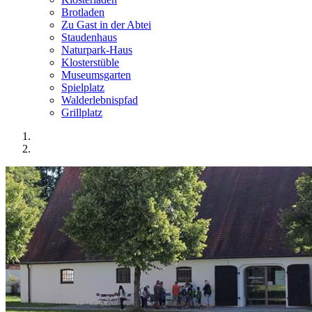
Brotladen
Zu Gast in der Abtei
Staudenhaus
Naturpark-Haus
Klosterstüble
Museumsgarten
Spielplatz
Walderlebnispfad
Grillplatz