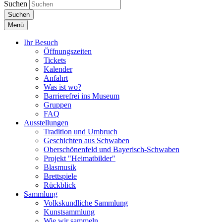
Suchen
Suchen
Menü
Ihr Besuch
Öffnungszeiten
Tickets
Kalender
Anfahrt
Was ist wo?
Barrierefrei ins Museum
Gruppen
FAQ
Ausstellungen
Tradition und Umbruch
Geschichten aus Schwaben
Oberschönenfeld und Bayerisch-Schwaben
Projekt "Heimatbilder"
Blasmusik
Brettspiele
Rückblick
Sammlung
Volkskundliche Sammlung
Kunstsammlung
Wie wir sammeln