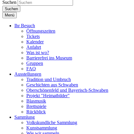
Suchen
Suchen
Menü
Ihr Besuch
Öffnungszeiten
Tickets
Kalender
Anfahrt
Was ist wo?
Barrierefrei ins Museum
Gruppen
FAQ
Ausstellungen
Tradition und Umbruch
Geschichten aus Schwaben
Oberschönenfeld und Bayerisch-Schwaben
Projekt "Heimatbilder"
Blasmusik
Brettspiele
Rückblick
Sammlung
Volkskundliche Sammlung
Kunstsammlung
Wie wir sammeln