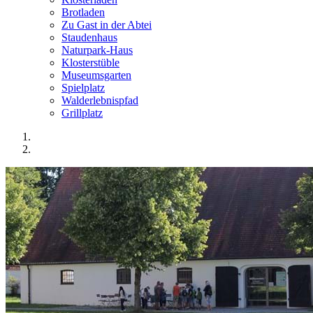
Brotladen
Zu Gast in der Abtei
Staudenhaus
Naturpark-Haus
Klosterstüble
Museumsgarten
Spielplatz
Walderlebnispfad
Grillplatz