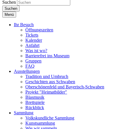
Suchen
Suchen
Menü
Ihr Besuch
Öffnungszeiten
Tickets
Kalender
Anfahrt
Was ist wo?
Barrierefrei ins Museum
Gruppen
FAQ
Ausstellungen
Tradition und Umbruch
Geschichten aus Schwaben
Oberschönenfeld und Bayerisch-Schwaben
Projekt "Heimatbilder"
Blasmusik
Brettspiele
Rückblick
Sammlung
Volkskundliche Sammlung
Kunstsammlung
Wie wir sammeln