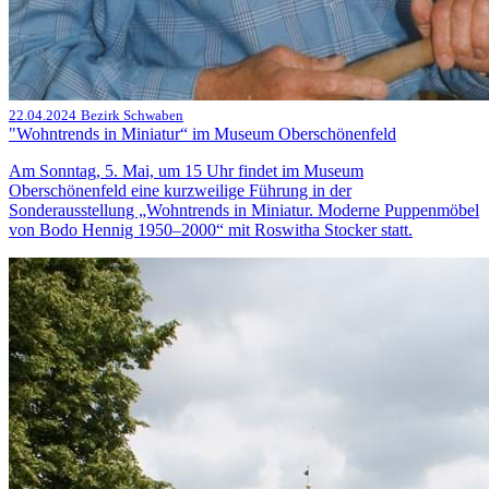
22.04.2024
Bezirk Schwaben
"Wohntrends in Miniatur“ im Museum Oberschönenfeld
Am Sonntag, 5. Mai, um 15 Uhr findet im Museum
Oberschönenfeld eine kurzweilige Führung in der
Sonderausstellung „Wohntrends in Miniatur. Moderne Puppenmöbel
von Bodo Hennig 1950–2000“ mit Roswitha Stocker statt.