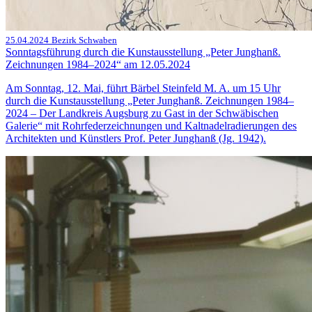
25.04.2024
Bezirk Schwaben
Sonntagsführung durch die Kunstausstellung „Peter Junghanß.
Zeichnungen 1984–2024“ am 12.05.2024
Am Sonntag, 12. Mai, führt Bärbel Steinfeld M. A. um 15 Uhr
durch die Kunstausstellung „Peter Junghanß. Zeichnungen 1984–
2024 – Der Landkreis Augsburg zu Gast in der Schwäbischen
Galerie“ mit Rohrfederzeichnungen und Kaltnadelradierungen des
Architekten und Künstlers Prof. Peter Junghanß (Jg. 1942).