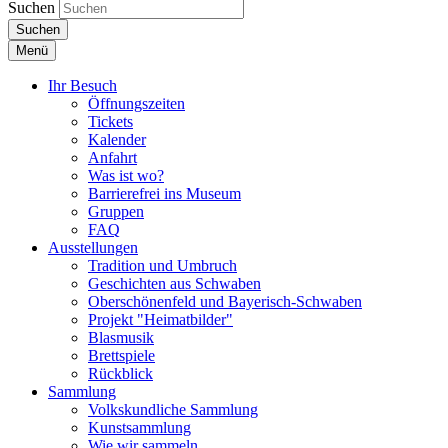
Suchen
Suchen
Menü
Ihr Besuch
Öffnungszeiten
Tickets
Kalender
Anfahrt
Was ist wo?
Barrierefrei ins Museum
Gruppen
FAQ
Ausstellungen
Tradition und Umbruch
Geschichten aus Schwaben
Oberschönenfeld und Bayerisch-Schwaben
Projekt "Heimatbilder"
Blasmusik
Brettspiele
Rückblick
Sammlung
Volkskundliche Sammlung
Kunstsammlung
Wie wir sammeln