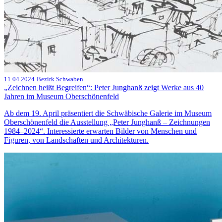
11.04.2024
Bezirk Schwaben
„Zeichnen heißt Begreifen“: Peter Junghanß zeigt Werke aus 40
Jahren im Museum Oberschönenfeld
Ab dem 19. April präsentiert die Schwäbische Galerie im Museum
Oberschönenfeld die Ausstellung „Peter Junghanß – Zeichnungen
1984–2024“. Interessierte erwarten Bilder von Menschen und
Figuren, von Landschaften und Architekturen.