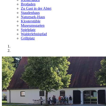
Brotladen
Zu Gast in der Abtei
Staudenhaus
Naturpark-Haus
Klosterstüble
Museumsgarten
Spielplatz
Walderlebnispfad
Grillplatz