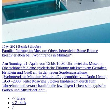
10.04.2024
Bezirk Schwaben
Familienführung im Museum Oberschönenfeld: Bunte Räume
kreativ erleben bei „Wohntrends in Miniatur“
Am Sonntag, 21. April, von 15 bis 16.30 Uhr bietet das Museum
Oberschönenfeld eine spielerische Führung mit kreativem Gestalten
für Klein und Groß an. In der neuen Sonderausstellung
„Wohntrends in Miniatur. Moderne Puppenmöbel von Bodo Hennig
1950 –2000“ leitet Roswitha Stocker kindgerecht durch fünf
Jahrzehnte und veranschaulicht die jeweiligen Lebensstile, typische
Farben und Muster der Zeit.
<<
Erste
<
Zurück
7