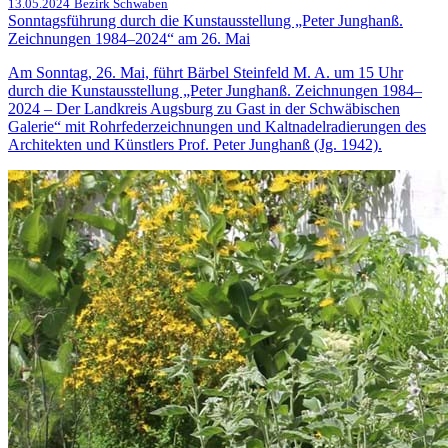
13.05.2024
Bezirk Schwaben
Sonntagsführung durch die Kunstausstellung „Peter Junghanß.
Zeichnungen 1984–2024“ am 26. Mai
Am Sonntag, 26. Mai, führt Bärbel Steinfeld M. A. um 15 Uhr
durch die Kunstausstellung „Peter Junghanß. Zeichnungen 1984–
2024 – Der Landkreis Augsburg zu Gast in der Schwäbischen
Galerie“ mit Rohrfederzeichnungen und Kaltnadelradierungen des
Architekten und Künstlers Prof. Peter Junghanß (Jg. 1942).