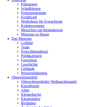
Führungen
Schulklassen
Ferienprogramm
Erzählcafé
Workshops für Erwachsene
Kräutersommer
Menschen mit Behinderung
Museum zu Hause
Das Museum
Leitbild
Team
Freiwilligendienst
Publikationen
Forschung
Geschichte
Gebäude
Pressemeldungen
Oberschönenfeld
Oberschönenfelder Weihnachtsmarkt
Kunstforum
Abtei
Klosterkirche
Klosterladen
Brotladen